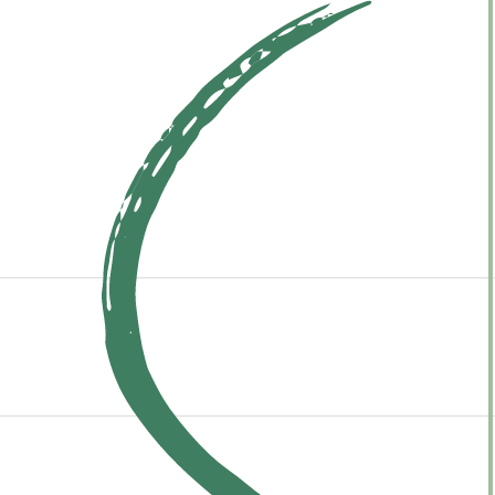
овами DBT для
омощи.