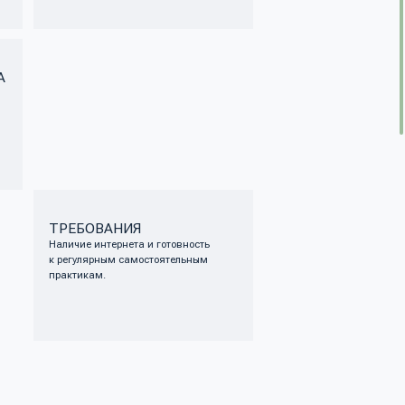
нтернета и готовность
рным самостоятельным
м.