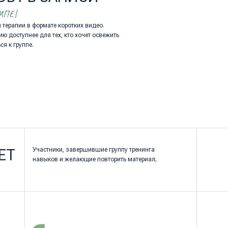
Участники, завершившие группу тренинга
навыков и желающие повторить материал;
Те, кто предпочитает осваивать навыки
Все, кто интересуется осн
самостоятельно в удобном ритме;
личного развития и самоп