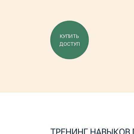
КУПИТЬ
ДОСТУП
ТРЕНИНГ НАВЫКОВ DBT
{ДОСТУПНОЕ ОБУЧЕНИЕ В ВАШЕМ ТЕМПЕ}
Стандартные навыки диалектико-поведенческой терапии 
Мы создали этот курс, чтобы сделать DBT-терапию доступн
знания или не имеет возможности присоединиться к групп