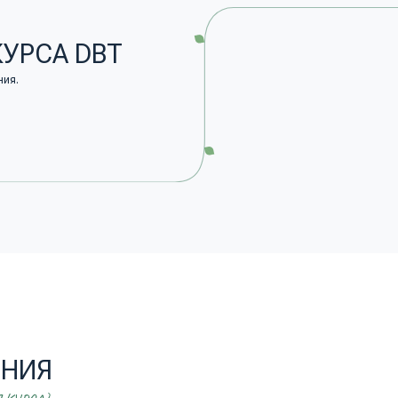
Я
}
Умение расп
эмоции, сни
Набор инстр
эмоциональн
Более осоз