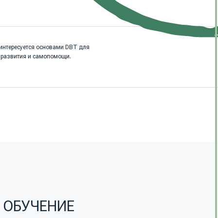
НИЕ
ТЬ}
идеоуроков,
еобходимое
ечая