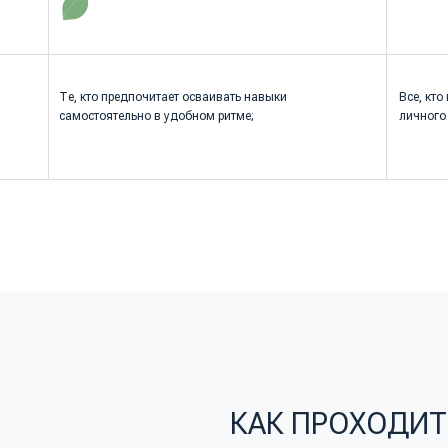
КАК ПРОХОДИТ ОБУЧЕ
{ГИБКОСТЬ И ПРАКТИЧЕСКАЯ НАПРАВЛЕННОС
Обучение проходит через просмотр структурированных в
которые можно изучать в любом порядке и повторять н
количество раз.
Этот формат позволяет сосредоточиться на конкретных
навыках и интегрировать их в повседневную жизнь, отм
свой прогресс.