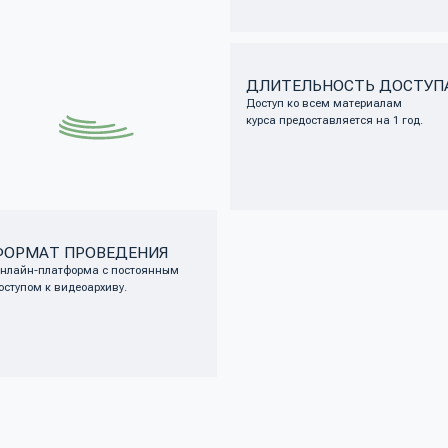
атформа с постоянным
Наличие и
 видеоархиву.
к регуля
практика
А DBT