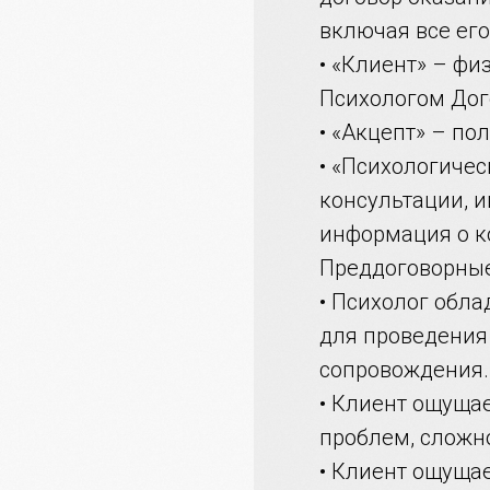
включая все ег
• «Клиент» – ф
Психологом Дог
• «Акцепт» – по
• «Психологиче
консультации, 
информация о ко
Преддоговорные
• Психолог обл
для проведения
сопровождения.
• Клиент ощущае
проблем, сложно
• Клиент ощущае