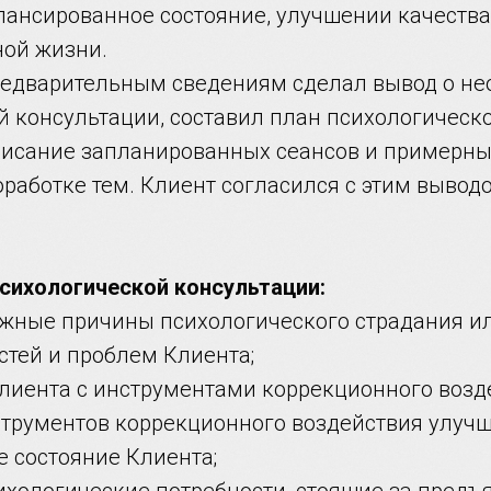
лансированное состояние, улучшении качества
ой жизни.
предварительным сведениям сделал вывод о н
й консультации, составил план психологическо
исание запланированных сеансов и примерны
работке тем. Клиент согласился с этим вывод
психологической консультации:
ожные причины психологического страдания и
стей и проблем Клиента;
Клиента с инструментами коррекционного возд
струментов коррекционного воздействия улуч
е состояние Клиента;