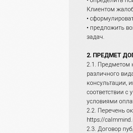
• определить п
Клиентом жало
• сформулирова
• предложить в
задач.
2. ПРЕДМЕТ ДО
2.1. Предметом
различного вид
консультации, и
соответствии с
условиями опла
2.2. Перечень о
https://calmmind.
2.3. Договор п