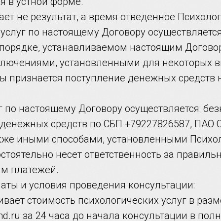
я в устной форме.
ет не результат, а время отведенное Психоло
х услуг по настоящему Договору осуществляетс
 порядке, устанавливаемом настоящим Догово
лючениями, установленными для некоторых ви
ты признается поступление денежных средств 
уг по настоящему Договору осуществляется: б
денежных средств по СБП +79227826587, ПАО С
также иными способами, установленными Психо
остоятельно несет ответственность за правиль
м платежей.
латы и условия проведения консультации:
ивает стоимость психологических услуг в разм
nd.ru за 24 часа до начала консультации в пол