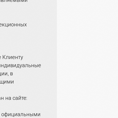
ъявляемыми
рекционных
е Клиенту
 индивидуальные
ии, в
кущими
н на сайте:
ся официальными