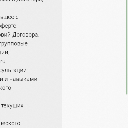
ившее с
ферте.
овий Договора.
 групповые
ции,
.ru
сультации
ми и навыками
кого
х текущих
ческого