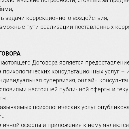
сихологические потребности, стоящие за пред
бами;
ть задачи коррекционного воздействия;
озможные пути реализации поставленных кор
ГОВОРА
 настоящего Договора является предоставлени
а психологических консультационных услуг –
ндивидуальная супервизия, онлайн консультац
 условиями настоящей публичной оферты и те
ты.
казываемых психологических услуг опубликова
ru
убличной оферты и приложения к нему являют