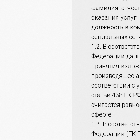
фамилия, отчест
оказания услуг,
должность в ком
социальных сет
1.2. В соответс
Федерации данн
принятия излож
производящее ак
соответствии с 
статьи 438 ГК Р
считается равн
оферте.
1.3. В соответс
Федерации (ГК 