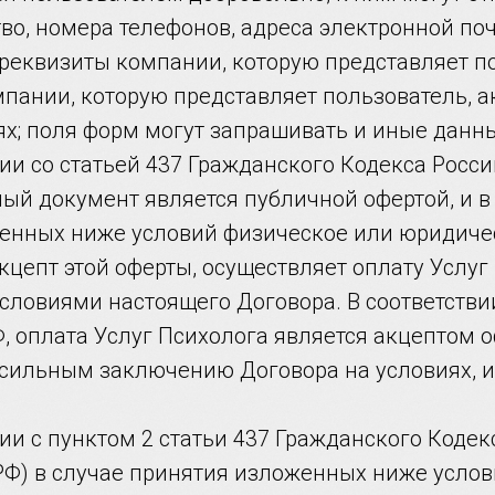
во, номера телефонов, адреса электронной поч
 реквизиты компании, которую представляет п
пании, которую представляет пользователь, а
ях; поля форм могут запрашивать и иные данн
твии со статьей 437 Гражданского Кодекса Росс
ый документ является публичной офертой, и в
енных ниже условий физическое или юридичес
цепт этой оферты, осуществляет оплату Услуг
условиями настоящего Договора. В соответстви
Ф, оплата Услуг Психолога является акцептом о
осильным заключению Договора на условиях, 
твии с пунктом 2 статьи 437 Гражданского Коде
РФ) в случае принятия изложенных ниже услов