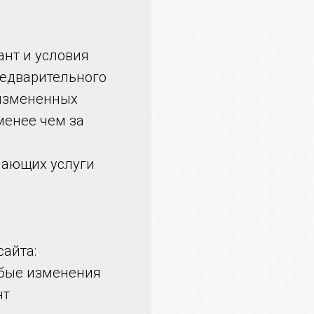
ант и условия
редварительного
 измененных
 менее чем за
чающих услуги
сайта:
Любые изменения
нт