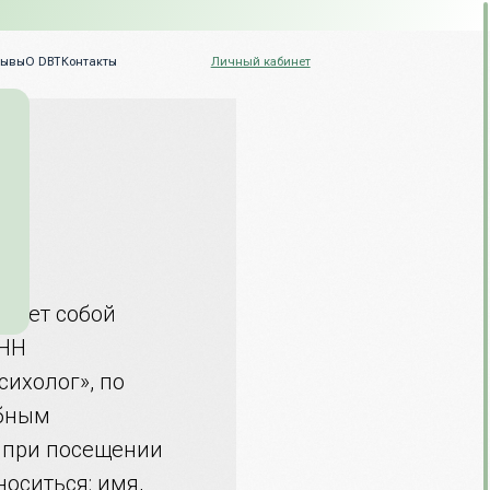
Личный кабинет
уг
вляет собой
ИНН
ихолог», по
обным
 при посещении
оситься: имя,