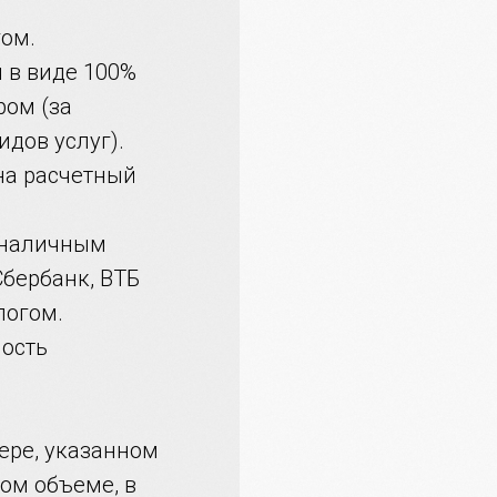
гом.
я в виде 100%
ром (за
дов услуг).
на расчетный
езналичным
бербанк, ВТБ
логом.
ность
ере, указанном
ном объеме, в