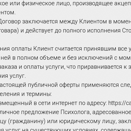
кое или физическое лицо, производящее акцеп
ентом.
 Договор заключается между Клиентом в момен
товара) и действует до полного исполнения Ст
ения оплаты Клиент считается принявшим все 
 ней в полном объеме и без исключений с мом
аказа и оплаты услуги, что приравнивается к
ия услуг.
 настоящей публичной оферты применяются сл
еления и термины:
азмещенный в сети интернет по адресу: https://c
убличное предложение Психолога, адресованно
цу (гражданину) или юридическому лицу, зак
я услуг на существующих условиях, содержащи