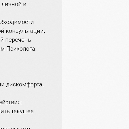
 личной и
еобходимости
й консультации,
й перечень
ом Психолога.
ли дискомфорта,
ействия;
шить текущее