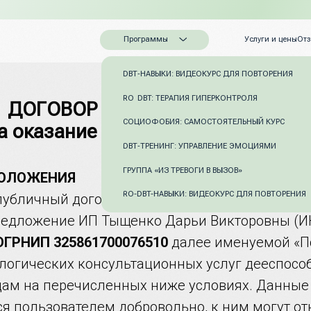
Программы
Услуги и цены
Отзывы
О DBT
Контакты
DBT‑НАВЫКИ: ВИДЕОКУРС ДЛЯ ПОВТОРЕНИЯ
RO DBT: ТЕРАПИЯ ГИПЕРКОНТРОЛЯ
ДОГОВОР ПУБЛИЧНОЙ ОФЕРТЫ
СОЦИОФОБИЯ: САМОСТОЯТЕЛЬНЫЙ КУРС
а оказание консультационных усл
DBT‑ТРЕНИНГ: УПРАВЛЕНИЕ ЭМОЦИЯМИ
ГРУППА «ИЗ ТРЕВОГИ В ВЫЗОВ»
ПОЛОЖЕНИЯ
RO-DBT-НАВЫКИ: ВИДЕОКУРС ДЛЯ ПОВТОРЕНИЯ
публичный договор (далее – Договор) предста
редложение ИП Тыщенко Дарьи Викторовны (
ОГРНИП 325861700076510
далее именуемой «Пс
логических консультационных услуг дееспос
ам на перечисленных ниже условиях. Данные
я пользователем добровольно, к ним могут отн