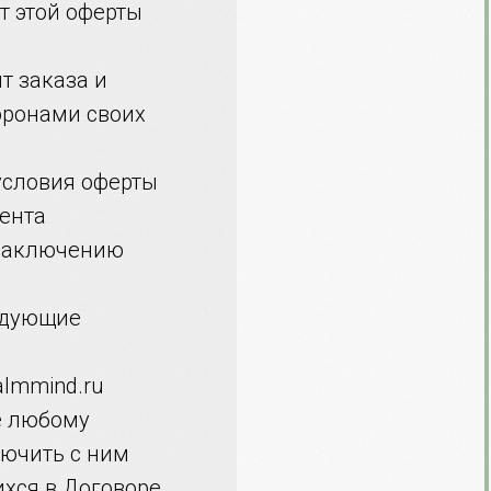
т этой оферты
т заказа и
оронами своих
условия оферты
ента
 заключению
едующие
almmind.ru
е любому
лючить с ним
хся в Договоре,