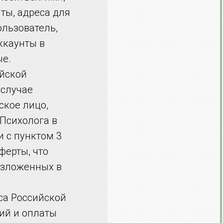
ты, адреса для
ользователь,
ккаунты в
ые.
ийской
 случае
кое лицо,
 Психолога в
и с пунктом 3
ферты, что
изложенных в
кса Российской
ий и оплаты