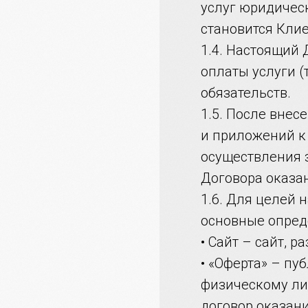
услуг юридичес
становится Кли
1.4. Настоящий
оплаты услуги (
обязательств.
1.5. После внес
и приложений к
осуществления з
Договора оказан
1.6. Для целей
основные опред
• Сайт – сайт, р
• «Оферта» – п
физическому ли
договор оказани